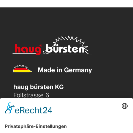
Menge
haug bürsten KG
Föllstrasse 6
D-86343 Königsbrunn
(+49) 08231 / 96 30 0

(+49) 08231 / 96 30 96
