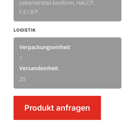
Lebensmittel-konform, HACCP,
F.E.I.B.P.
LOGISTIK
Verpackungseinheit
1
Versandeinheit
20
METAL
Produkt anfragen
DETECT
PREMIUM
Alustiel