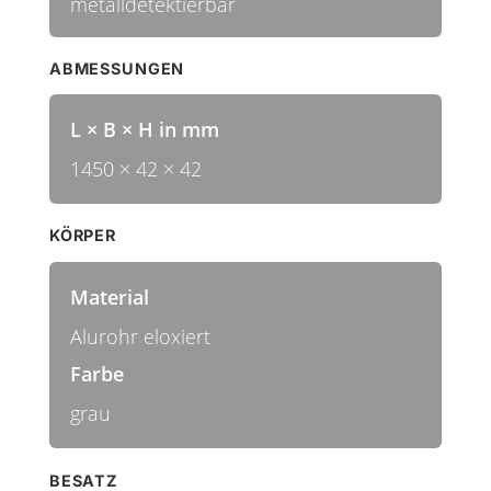
metalldetektierbar
ABMESSUNGEN
L × B × H in mm
1450 × 42 × 42
KÖRPER
Material
Alurohr eloxiert
Farbe
grau
BESATZ