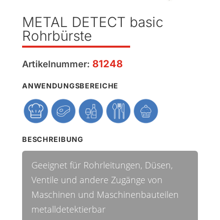
METAL DETECT basic
Rohrbürste
81248
Artikelnummer:
ANWENDUNGSBEREICHE
BESCHREIBUNG
Geeignet für Rohrleitungen, Düsen,
Ventile und andere Zugänge von
Maschinen und Maschinenbauteilen
metalldetektierbar