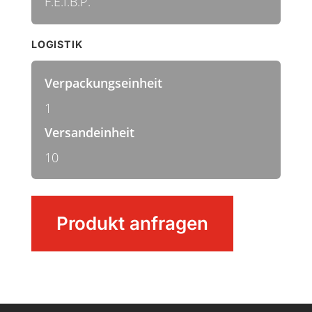
F.E.I.B.P.
LOGISTIK
Verpackungseinheit
1
Versandeinheit
10
METAL
Produkt anfragen
DETECT
basic
Rohrbürste
Menge