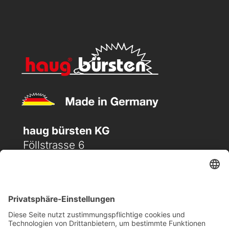
haug bürsten KG
Föllstrasse 6
D-86343 Königsbrunn
(+49) 08231 / 96 30 0

(+49) 08231 / 96 30 96

office@haugbuersten.de
