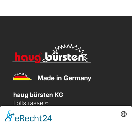
Band
Menge
haug bürsten KG
Föllstrasse 6
D-86343 Königsbrunn
(+49) 08231 / 96 30 0
