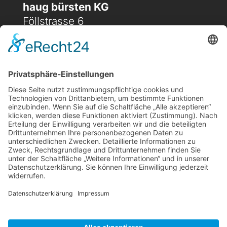
haug bürsten KG
Föllstrasse 6
D-86343 Königsbrunn
(+49) 08231 / 96 30 0

(+49) 08231 / 96 30 96

office@haugbuersten.de

Weitere Seiten
Hygienesortiment
Haushaltssortiment
Ansprechpartner
Jobs