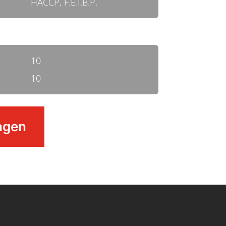
HACCP, F.E.I.B.P.
10
10
agen