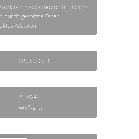
ekorieren insbesondere im Bäcker-
 durch gespitzte Faser
aktes Arbeiten
225 x 50 x 8
PP/V2A
weiß/grau