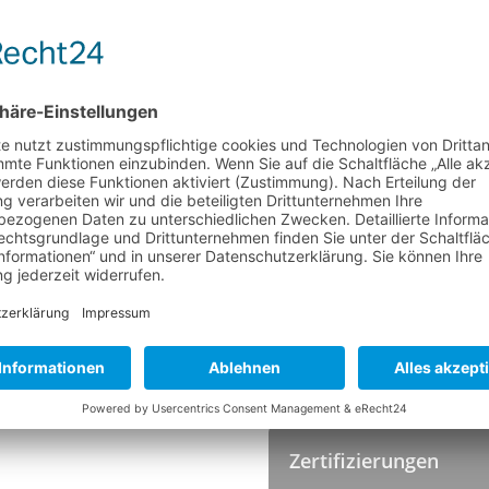
Material
Besatz Ø
Höhe
Faserende
Härte
Farbe
TEMPERATUR
Hitzebeständigkeit
HYGIENESTANDARDS
Zertifizierungen