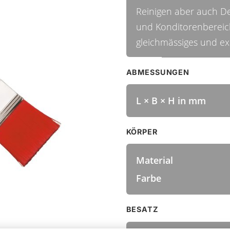
Reinigen aber auch D
und Konditorenbereich
gleichmässiges und ex
ABMESSUNGEN
L × B × H in mm
KÖRPER
Material
Farbe
BESATZ