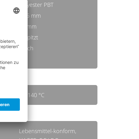
Polyester PBT
0,25 mm
45 mm
gespitzt
weich
rot
bis 140 °C
Lebensmittel-konform,