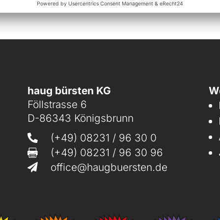
haug bürsten KG
We
Föllstrasse 6
D-86343 Königsbrunn
(+49) 08231 / 96 30 0

(+49) 08231 / 96 30 96

office@haugbuersten.de
