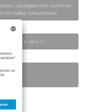
ürsten, Leitungsbürsten und Pinsel
gen von Kaffee Vollautomaten
210 x 140 x 11
10
10
agen