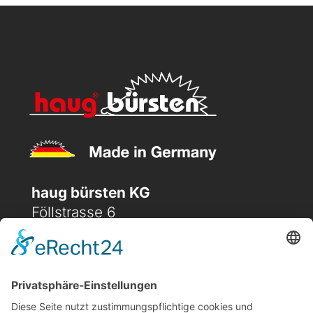
haug bürsten KG
Föllstrasse 6
D-86343 Königsbrunn
(+49) 08231 / 96 30 0

(+49) 08231 / 96 30 96

office@haugbuersten.de
