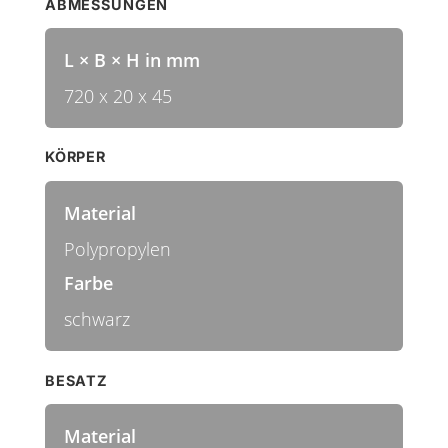
ABMESSUNGEN
L × B × H in mm
720 x 20 x 45
KÖRPER
Material
Polypropylen
Farbe
schwarz
BESATZ
Material