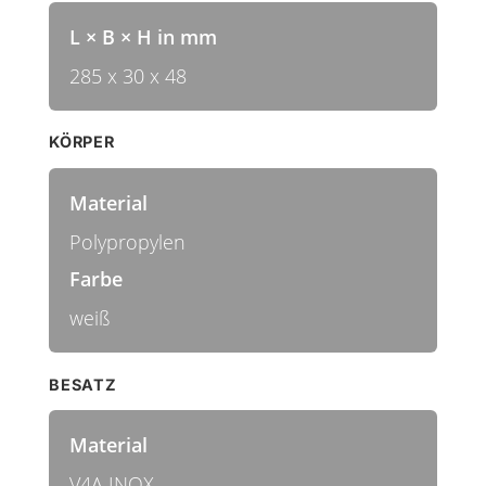
L × B × H in mm
285 x 30 x 48
KÖRPER
Material
Polypropylen
Farbe
weiß
BESATZ
Material
V4A INOX