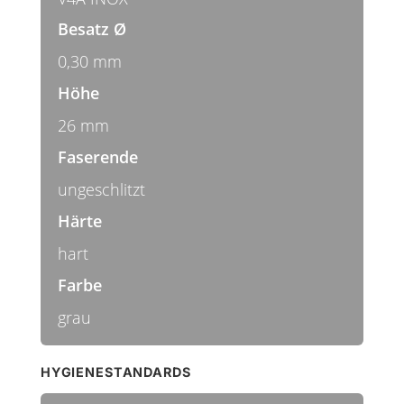
Besatz Ø
0,30 mm
Höhe
26 mm
Faserende
ungeschlitzt
Härte
hart
Farbe
grau
HYGIENESTANDARDS