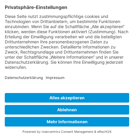
(+49) 08231 / 96 30 0

(+49) 08231 / 96 30 96

office@haugbuersten.de

Weitere Seiten
Hygienesortiment
Haushaltssortiment
Ansprechpartner
Jobs
haug® bürsten KG • 2026 |
Impressum
|
Datenschutz
|
AGB
|
Vertrag widerrufen