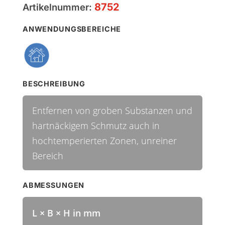
8752
Artikelnummer:
ANWENDUNGSBEREICHE
BESCHREIBUNG
Entfernen von groben Substanzen und
hartnäckigem Schmutz auch in
hochtemperierten Zonen, unreiner
Bereich
ABMESSUNGEN
L × B × H in mm