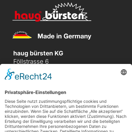
haug bürsten KG
Föllstrasse 6
D-86343 Königsbrunn
(+49) 08231 / 96 30 0

(+49) 08231 / 96 30 96

office@haugbuersten.de

Weitere Seiten
Hygienesortiment