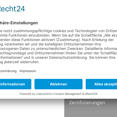
Besatz Ø
Höhe
Faserende
Härte
Farbe
TEMPERATUR
Hitzebeständigkeit
HYGIENESTANDARDS
Zertifizierungen