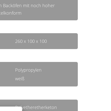
on Backöfen mit noch hoher
telkonform
260 x 100 x 100
Polypropylen
weiß
Polyetheretherketon