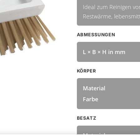
Ideal zum Reinigen v
Restwärme, lebensmit
ABMESSUNGEN
L × B × H in mm
KÖRPER
Material
Farbe
BESATZ
Material