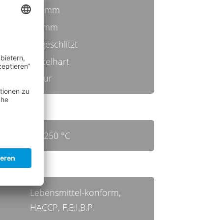
0,4 mm
65 mm
ungeschlitzt
mittelhart
natur
bis 250 °C
Lebensmittel-konform,
HACCP, F.E.I.B.P.