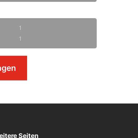
1
1
agen
itere Seiten