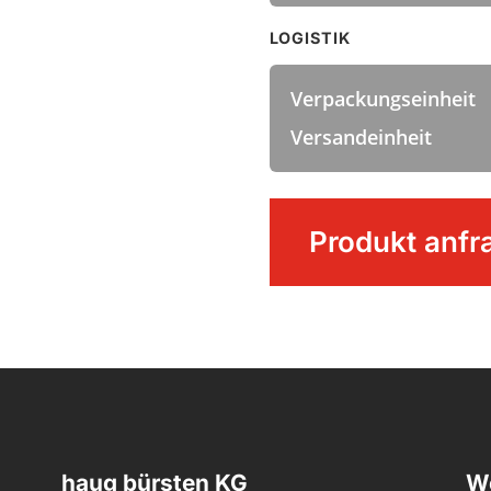
LOGISTIK
Verpackungseinheit
Versandeinheit
Backofenbesen
Produkt anfr
mit
Schabekante
Menge
haug bürsten KG
We