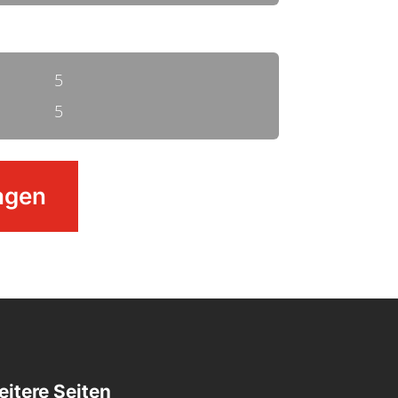
5
5
agen
itere Seiten