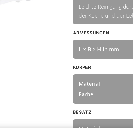
Leichte Reinigung dur
der Küche und der Lebe
ABMESSUNGEN
L × B × H in mm
KÖRPER
Material
Farbe
BESATZ
Material