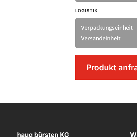
LOGISTIK
Verpackungseinheit
Versandeinheit
ANTI
Produkt anfr
BAC
Stielbürste
mit
kurzem
Griff
Menge
haug bürsten KG
We