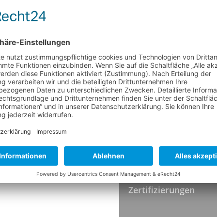
Besatz Ø
Höhe
Faserende
Härte
Farbe
TEMPERATUR
Hitzebeständigkeit
HYGIENESTANDARDS
Zertifizierungen