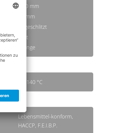
0,50 mm
35 mm
ungeschlitzt
hart
orange
bis 140 °C
Lebensmittel-konform,
HACCP, F.E.I.B.P.