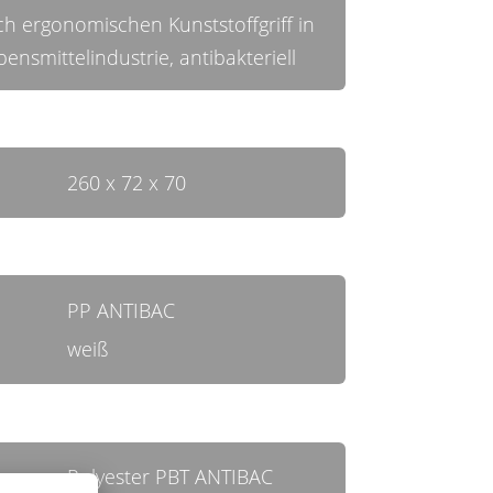
ch ergonomischen Kunststoffgriff in
nsmittelindustrie, antibakteriell
260 x 72 x 70
PP ANTIBAC
weiß
Polyester PBT ANTIBAC