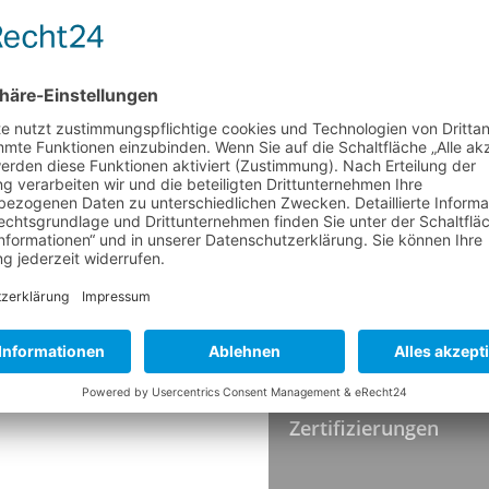
Besatz Ø
Höhe
Faserende
Härte
Farbe
TEMPERATUR
Hitzebeständigkeit
HYGIENESTANDARDS
Zertifizierungen