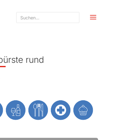
ürste rund
6