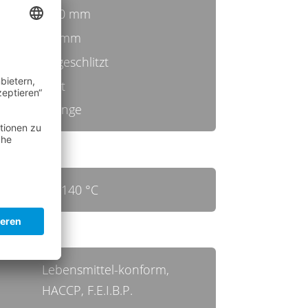
0,50 mm
23 mm
ungeschlitzt
hart
orange
bis 140 °C
Lebensmittel-konform,
HACCP, F.E.I.B.P.