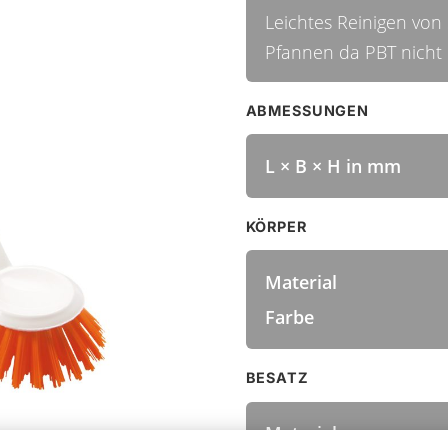
Leichtes Reinigen von
Pfannen da PBT nicht 
ABMESSUNGEN
L × B × H in mm
KÖRPER
Material
Farbe
BESATZ
Material