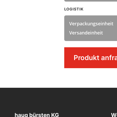
LOGISTIK
Verpackungseinheit
Versandeinheit
ANTI
Produkt anfr
BAC
Spülbürste
rund
Menge
haug bürsten KG
We