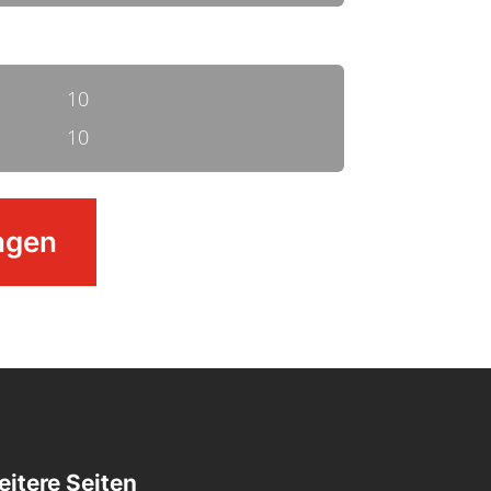
10
10
agen
itere Seiten