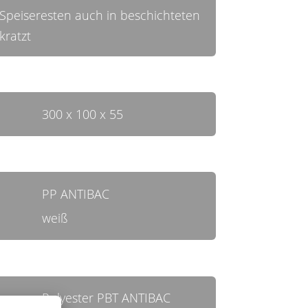
 Speiseresten auch in beschichteten
kratzt
300 x 100 x 55
PP ANTIBAC
weiß
Polyester PBT ANTIBAC