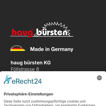
haug bürsten KG
Föllstrasse 6
D-86343 Königsbrunn
(+49) 08231 / 96 30 0

(+49) 08231 / 96 30 96

office@haugbuersten.de
