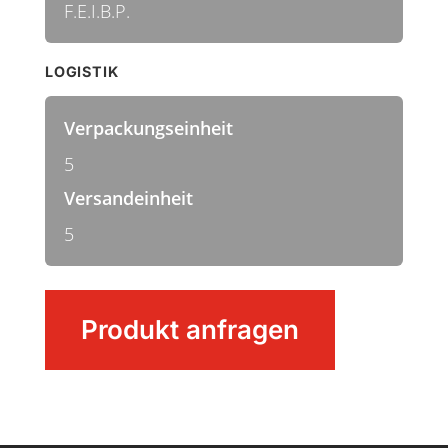
F.E.I.B.P.
LOGISTIK
Verpackungseinheit
5
Versandeinheit
5
Alustiel
Produkt anfragen
Menge