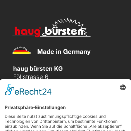
haug bürsten KG
Föllstrasse 6
D-86343 Königsbrunn
(+49) 08231 / 96 30 0

(+49) 08231 / 96 30 96

office@haugbuersten.de
