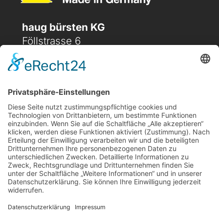
haug bürsten KG
Föllstrasse 6
D-86343 Königsbrunn
(+49) 08231 / 96 30 0

(+49) 08231 / 96 30 96

office@haugbuersten.de

Weitere Seiten
Hygienesortiment
Haushaltssortiment
Ansprechpartner
Jobs