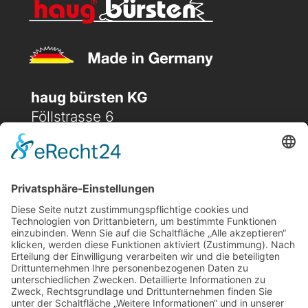
haug bürsten KG
Föllstrasse 6
D-86343 Königsbrunn
(+49) 08231 / 96 30 0

(+49) 08231 / 96 30 96

office@haugbuersten.de

Weitere Seiten
Hygienesortiment
Haushaltssortiment